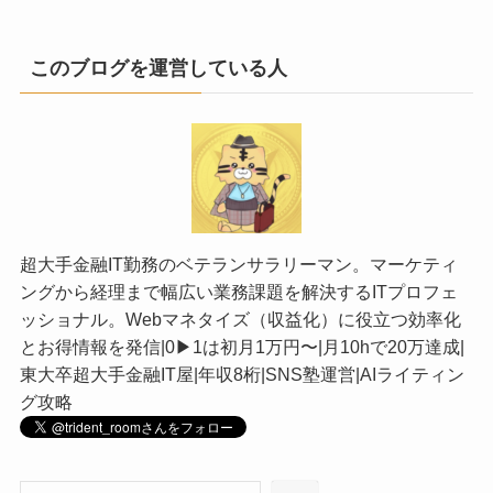
このブログを運営している人
超大手金融IT勤務のベテランサラリーマン。マーケティ
ングから経理まで幅広い業務課題を解決するITプロフェ
ッショナル。Webマネタイズ（収益化）に役立つ効率化
とお得情報を発信|0▶︎1は初月1万円〜|月10hで20万達成|
東大卒超大手金融IT屋|年収8桁|SNS塾運営|AIライティン
グ攻略