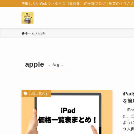
失敗しないWebマネタイズ（収益化）の実践ブログ | 複業のトラさ
ホーム
apple
apple
– tag –
iPa
お得に暮らす
を簡
「iP
た。
よう
う人向