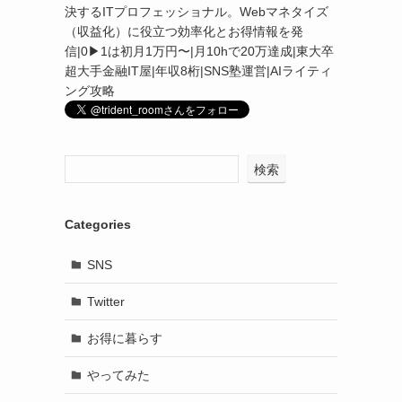
決するITプロフェッショナル。Webマネタイズ
（収益化）に役立つ効率化とお得情報を発
信|0▶︎1は初月1万円〜|月10hで20万達成|東大卒
超大手金融IT屋|年収8桁|SNS塾運営|AIライティ
ング攻略
検索
Categories
SNS
Twitter
お得に暮らす
やってみた