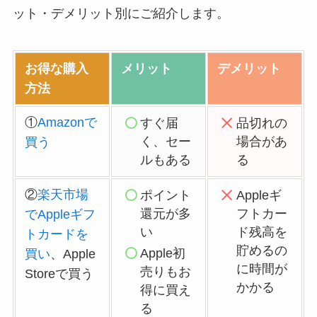
ット・デメリット別にご紹介します。
お得な購入
メリット
デメリット
方法
①
Amazonで
すぐ届
品切れの
く、セー
場合があ
買う
ルもある
る
②
楽天市場
ポイント
Appleギ
還元が多
フトカー
でAppleギフ
い
ド残高を
トカードを
貯めるの
Apple初
買い
、Apple
に時間が
売りもお
Storeで買う
かかる
得に買え
る