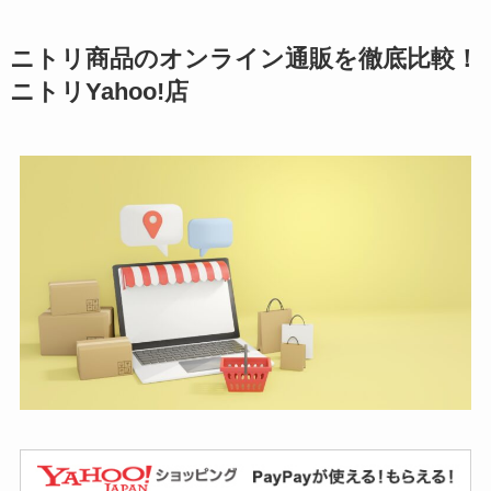
【保存版】楽天お買い物マ
ラソンで買うべきもの：本
当にお得なのは「セールに
ならないもの」買いまわり
でポ…
note（ノート）
ニトリ商品のオンライン通販を徹底比較！
ニトリYahoo!店