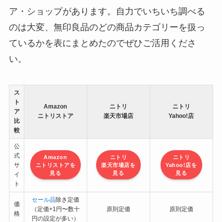
ア・ショップがあります。自力でいちいち調べる
のは大変、無印良品のどの商品カテゴリーを扱っ
ているかを表にまとめたのでぜひご活用くださ
い。
ス
ト
Amazon
ニトリ
ニトリ
ア
ニトリストア
楽天市場店
Yahoo!店
比
較
公
式
Amazon
ニトリ
ニトリ
サ
ニトリストアを
楽天市場店を
Yahoo!店を
見る
見る
見る
イ
ト
セール
品
除き定価
価
（定価+1円〜数十
原則定価
原則定価
格
円の設定が多い）