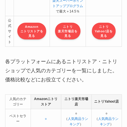
楽天スーパーポイン
トアッププログラム
で最大＋14.5％
公
式
Amazon
ニトリ
ニトリ
サ
ニトリストアを
楽天市場店を
Yahoo!店を
見る
見る
見る
イ
ト
各プラットフォームにあるニトリストア・ニトリ
ショップで人気のカテゴリーを一覧にしました。
価格比較などにお役立てください。
人気のカテ
Amazonニトリ
ニトリ楽天市場
ニトリYahoo!店
ゴリー
ストア
店
○
○
ベストセラ
○
（
人気商品ラン
（
人気商品ラン
ー
キング
）
キング
）