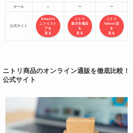
セール
○
ー
ー
Amazon
ニトリ
ニトリ
ニトリスト
楽天市場店
Yahoo!店
公式サイト
アを
を
を
見る
見る
見る
ニトリ商品のオンライン通販を徹底比較！
公式サイト