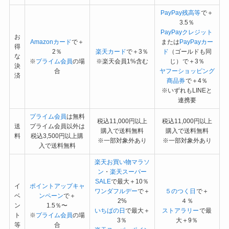
PayPay残高等
で＋
3.5％
PayPayクレジット
お
Amazonカード
で＋
または
PayPayカー
得
2％
楽天カード
で＋3％
ド
（ゴールドも同
な
※
プライム会員
の場
※楽天会員1%含む
じ）
で＋3％
決
合
ヤフーショッピング
済
商品券
で＋4％
※いずれもLINEと
連携要
プライム会員
は無料
税込11,000円以上
税込11,000円以上
送
プライム会員以外は
購入で送料無料
購入で送料無料
料
税込3,500円以上購
※一部対象外あり
※一部対象外あり
入で送料無料
楽天お買い物マラソ
ン
・
楽天スーパー
SALE
で最大＋10％
イ
ポイントアップキャ
ワンダフルデー
で＋
５のつく日
で＋
ベ
ンペーン
で＋
2%
４％
ン
1.5％〜
いちばの日
で最大＋
ストアラリー
で最
ト
※
プライム会員
の場
3％
大＋9％
等
合