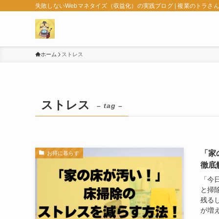
失敗しないWebマネタイズ（収益化）の実践ブログ | 複業のトラさ
ホーム
ストレス
ストレス
– tag –
「家
お得に暮らす
徹底
「今
と掃
残る
が増え