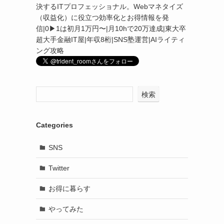
決するITプロフェッショナル。Webマネタイズ
（収益化）に役立つ効率化とお得情報を発
信|0▶︎1は初月1万円〜|月10hで20万達成|東大卒
超大手金融IT屋|年収8桁|SNS塾運営|AIライティ
ング攻略
検索
Categories
SNS
Twitter
お得に暮らす
やってみた