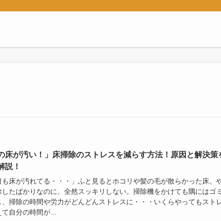
ん
の床が汚い！」床掃除のストレスを減らす方法！原因と解決策
解説！
日も床が汚れてる・・・」ふと見るとホコリや髪の毛が散らかった床。
除したばかりなのに、全然スッキリしない。掃除機をかけても隅にはゴ
し、掃除の時間や労力がどんどんストレスに・・・いくらやってもスト
て自分の時間が...