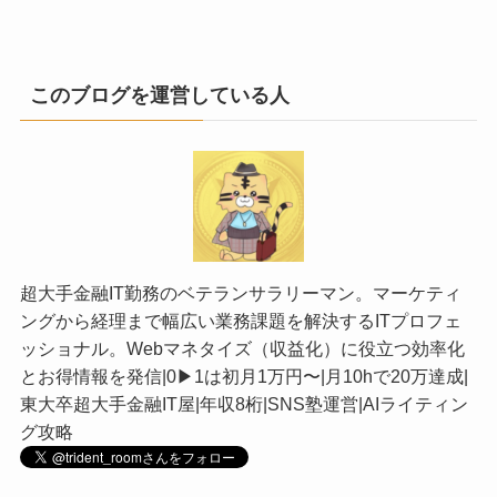
このブログを運営している人
超大手金融IT勤務のベテランサラリーマン。マーケティ
ングから経理まで幅広い業務課題を解決するITプロフェ
ッショナル。Webマネタイズ（収益化）に役立つ効率化
とお得情報を発信|0▶︎1は初月1万円〜|月10hで20万達成|
東大卒超大手金融IT屋|年収8桁|SNS塾運営|AIライティン
グ攻略