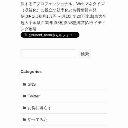
決するITプロフェッショナル。Webマネタイズ
（収益化）に役立つ効率化とお得情報を発
信|0▶︎1は初月1万円〜|月10hで20万達成|東大卒
超大手金融IT屋|年収8桁|SNS塾運営|AIライティ
ング攻略
検索
Categories
SNS
Twitter
お得に暮らす
やってみた