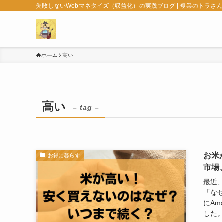
失敗しないWebマネタイズ（収益化）の実践ブログ | 複業のトラさ
ホーム
高い
高い
– tag –
お米
お得に暮らす
市場
最近
「な
にAm
した。