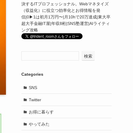
決するITプロフェッショナル。Webマネタイズ
（収益化）に役立つ効率化とお得情報を発
信|0▶︎1は初月1万円〜|月10hで20万達成|東大卒
超大手金融IT屋|年収8桁|SNS塾運営|AIライティ
ング攻略
検索
Categories
SNS
Twitter
お得に暮らす
やってみた