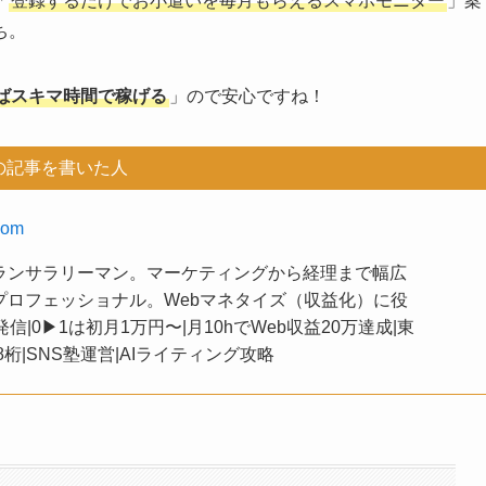
「
登録するだけでお小遣いを毎月もらえるスマホモニター
」案
ち。
ばスキマ時間で稼げる
」ので安心ですね！
の記事を書いた人
oom
テランサラリーマン。マーケティングから経理まで幅広
プロフェッショナル。Webマネタイズ（収益化）に役
|0▶︎1は初月1万円〜|月10hでWeb収益20万達成|東
8桁|SNS塾運営|AIライティング攻略